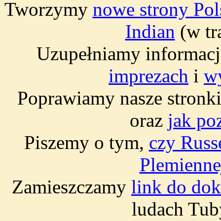
Tworzymy
nowe strony Pol
Indian
(w tr
Uzupełniamy informac
imprezach
i
w
Poprawiamy nasze stronk
oraz
jak po
Piszemy o tym,
czy Russ
Plemienne
Zamieszczamy
link do do
ludach Tub