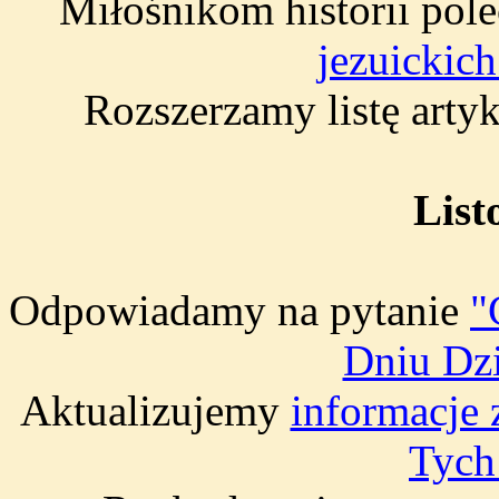
Miłośnikom historii po
jezuickic
Rozszerzamy listę art
List
Odpowiadamy na pytanie
"
Dniu Dzi
Aktualizujemy
informacje 
Tych