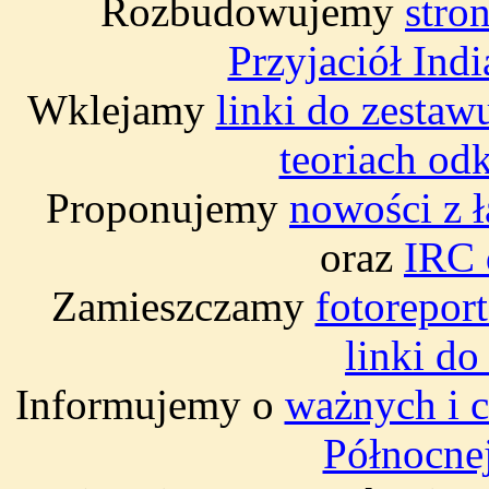
Rozbudowujemy
stro
Przyjaciół Indi
Wklejamy
linki do zesta
teoriach od
Proponujemy
nowości z ł
oraz
IRC 
Zamieszczamy
fotorepor
linki do
Informujemy o
ważnych i 
Północnej