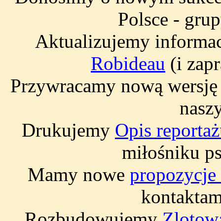
Polsce - gru
Aktualizujemy informa
Robideau
(i zap
Przywracamy nową wersj
naszy
Drukujemy
Opis reporta
miłośniku p
Mamy nowe
propozycje 
kontaktam
Rozbudowujemy
Zlotową