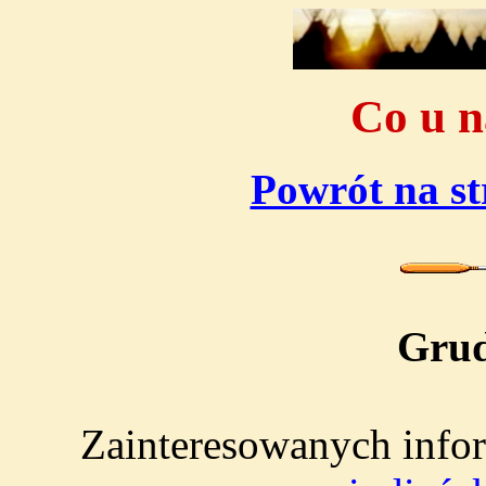
Co u 
Powrót na s
Grud
Zainteresowanych info