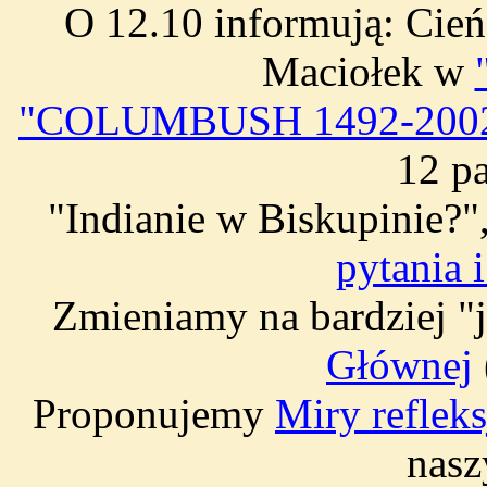
O 12.10 informują: Cie
Maciołek w
"COLUMBUSH 1492-2002" i
12 p
"Indianie w Biskupinie?
pytania 
Zmieniamy na bardziej "
Głównej
Proponujemy
Miry refleks
nas