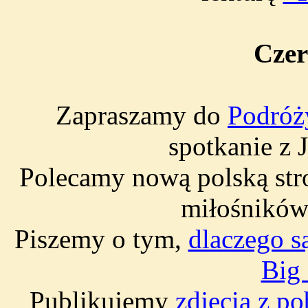
Czer
Zapraszamy do
Podróży
spotkanie z
Polecamy nową polską st
miłośników 
Piszemy o tym,
dlaczego s
Big
Publikujemy
zdjęcia z p