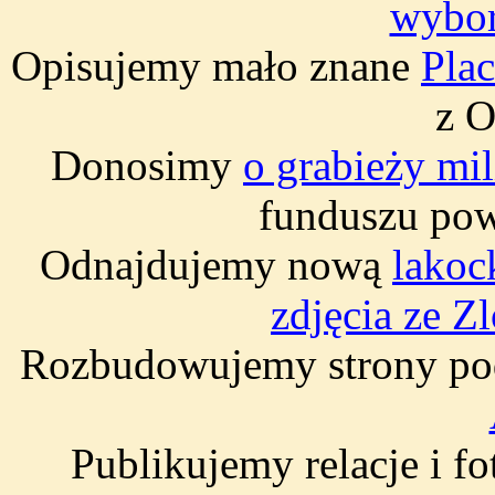
wybo
Opisujemy mało znane
Pla
z 
Donosimy
o grabieży mi
funduszu po
Odnajdujemy nową
lakoc
zdjęcia ze Z
Rozbudowujemy strony po
Publikujemy relacje i fo