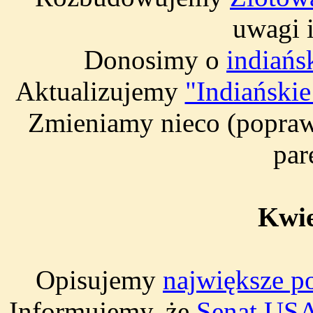
uwagi 
Donosimy o
indiańs
Aktualizujemy
"Indiański
Zmieniamy nieco (popra
par
Kwie
Opisujemy
największe 
Informujemy, że
Senat USA