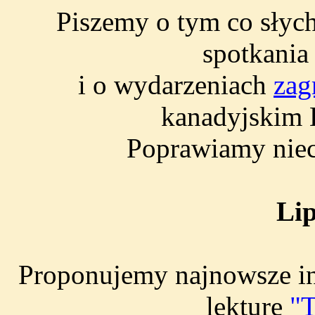
Piszemy o tym co słyc
spotkania
i o wydarzeniach
zag
kanadyjskim 
Poprawiamy nie
Lip
Proponujemy najnowsze i
lekturę
"T