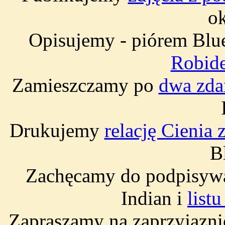
ok
Opisujemy - piórem Blue
Robide
Zamieszczamy po
dwa zda
Drukujemy
relację Cienia
B
Zachęcamy do podpisyw
Indian i
list
Zapraszamy na zaprzyjazni