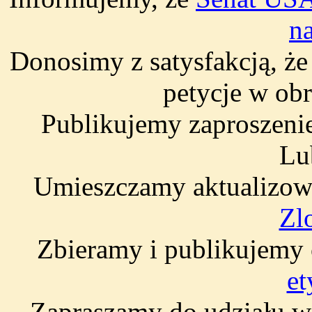
n
Donosimy z satysfakcją, ż
petycje w ob
Publikujemy zaproszeni
Lu
Umieszczamy aktualizow
Zl
Zbieramy i publikujemy
et
Zapraszamy do udziału w