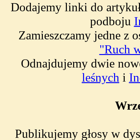
Dodajemy linki do artyku
podboju
I
Zamieszczamy jedne z os
"Ruch w
Odnajdujemy dwie nowe
leśnych
i
I
Wrze
Publikujemy głosy w dys