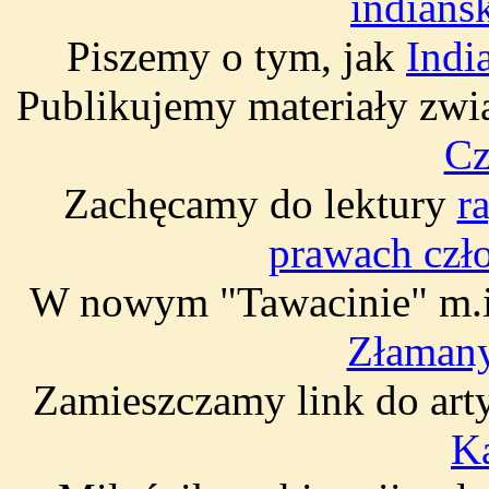
indiańs
Piszemy o tym, jak
Indi
Publikujemy materiały zwi
Cz
Zachęcamy do lektury
r
prawach czł
W nowym "Tawacinie" m.
Złamany
Zamieszczamy link do ar
K