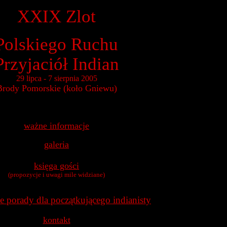
XXIX Zlot
Polskiego Ruchu
Przyjaciół Indian
29 lipca - 7 sierpnia 2005
Brody Pomorskie (koło Gniewu)
ważne informacje
galeria
księga gości
(propozycje i uwagi mile widziane)
e porady dla początkującego indianisty
kontakt