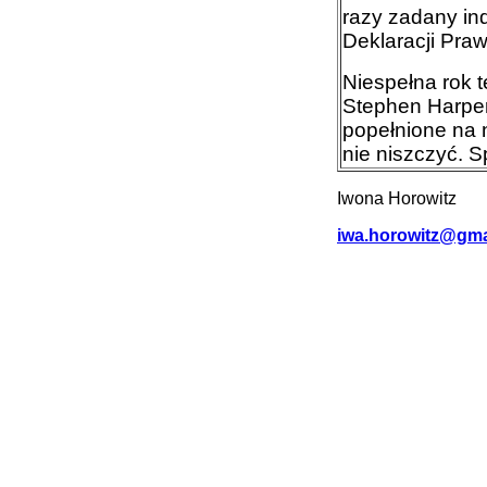
razy zadany ind
Deklaracji Praw 
Niespełna rok 
Stephen Harper
popełnione na 
nie niszczyć. 
Iwona Horowitz
iwa.horowitz@gma