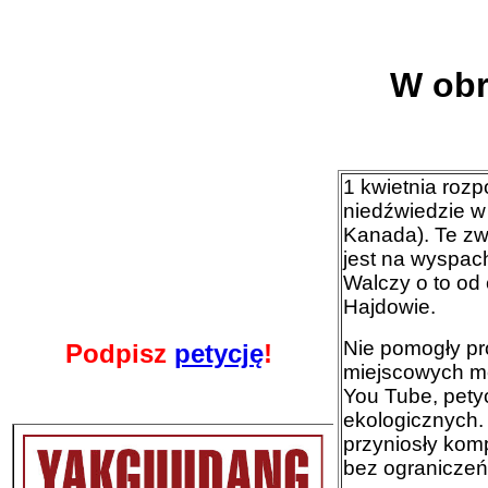
W obr
1 kwietnia roz
niedźwiedzie w
Kanada). Te zwie
jest na wyspac
Walczy o to od 
Hajdowie.
Nie pomogły pr
Podpisz
petycję
!
miejscowych med
You Tube, petyc
ekologicznych.
przyniosły kom
bez ograniczeń.