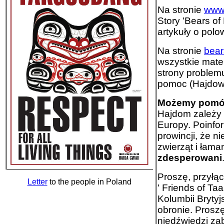
Na stronie
www.
Story 'Bears of
artykuły o polo
Na stronie
bear
wszystkie mater
strony problemu
pomoc (Hajdowi
Możemy pom
Hajdom zależy 
Europy. Poinfo
prowincji, że n
zwierząt i łama
zdesperowani
Proszę, przyłąc
Letter
to the people in Poland
' Friends of Ta
Kolumbii Bryty
obronie. Proszę
niedźwiedzi za