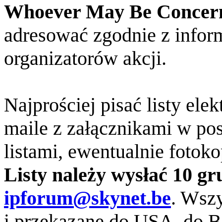
Whoever May Be Concer
adresować zgodnie z infor
organizatorów akcji.
Najprościej pisać listy ele
maile z załącznikami w p
listami, ewentualnie fotok
Listy należy wysłać 10 gr
ipforum@skynet.be
. Wsz
i przekazane do USA, do 