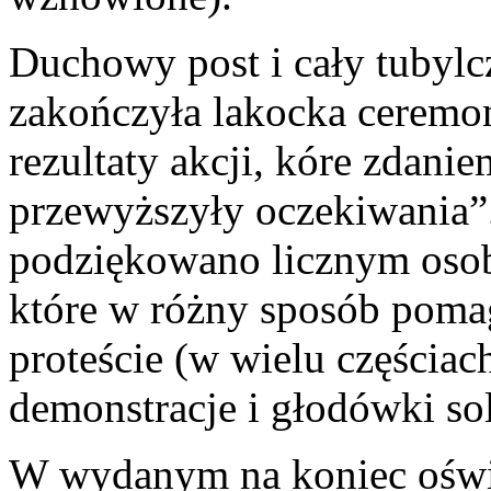
Duchowy post i cały tubylc
zakończyła lakocka ceremo
rezultaty akcji, kóre zdani
przewyższyły oczekiwania”
podziękowano licznym osob
które w różny sposób pom
proteście (w wielu częściac
demonstracje i głodówki so
W wydanym na koniec oświ