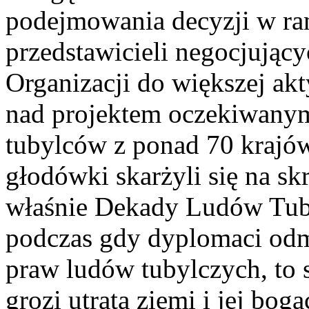
podejmowania decyzji w ra
przedstawicieli negocjujący
Organizacji do większej ak
nad projektem oczekiwany
tubylców z ponad 70 krajó
głodówki skarżyli się na s
właśnie Dekady Ludów Tuby
podczas gdy dyplomaci od
praw ludów tubylczych, to
grozi utrata ziemi i jej bog