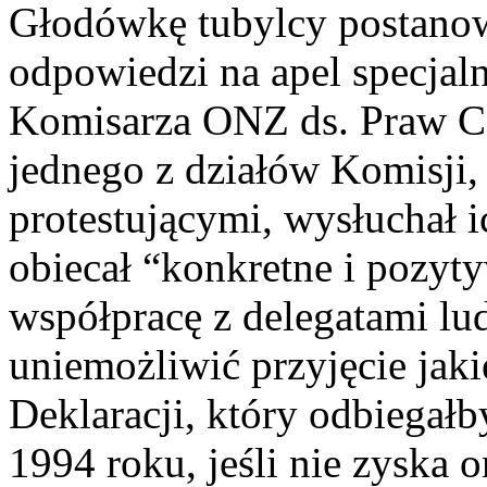
Głodówkę tubylcy postanow
odpowiedzi na apel specjal
Komisarza ONZ ds. Praw Cz
jednego z działów Komisji,
protestującymi, wysłuchał i
obiecał “konkretne i pozyt
współpracę z delegatami lu
uniemożliwić przyjęcie jak
Deklaracji, który odbiegałb
1994 roku, jeśli nie zyska 