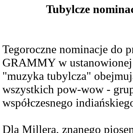
Tubylcze nomin
Tegoroczne nominacje do p
GRAMMY w ustanowionej cz
"muzyka tubylcza" obejmu
wszystkich pow-wow - grupe
współczesnego indiańskiego
Dla Millera, znanego piose