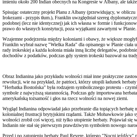
imieniu około 200 Indian obecnych na Kongresie w Albany, ale także
Spisując ostateczny projekt Planu z Albany (przewidujący, w obliczu
Irokezami - przypis tłum.), Franklin uwzględniał szereg dyplomatyczny
podobnej (lecz nie identycznej) jak ich własn
a
w formie i funkcjonowa
prawo do własnych konstytucji, poza wyjątkami zawartymi w Planie
Wzajemne podejrzenia między koloniami i obawy, że większe mogłyby
Franklin wybrał nazwę "Wielka Rada" dla opisanego w Planie ciała us
rady irokeskiej a każda kolonia miała inną liczbę delegatów, p
o
dobnie
dochodów z podatków, podczas gdy system irokeski bazował na trady
Obraz Indianina jako przykładu wolności miał inne praktyczne zast
rewolucji, wie na przykład, że patrioci, którzy utopili ładunek herba
"Herbatka Bostońska" była rodzajem symbolicznego protestu - czymś
symbole z najwyższą starannością. Podczas gdy importowana herbata 
amerykańską tożsamość
i głos na rzecz wolności na nowej ziemi.
Wygląd Indianina odpowiadał jako przebranie dla topiących herbatę 
kolonialnej frustracji brytyjskimi rządami. Także Mohawkowie jako
wolności zrobił coś więcej, niż tylko utopienie herbaty. Pojawiał się 
Indianin nie stał się pierwszym prawdziwym symbolem nowego narod
Przed i po zatopieniu herbaty Pau
l Revere, którego "Nocni jeźdźcy" 