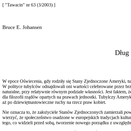
[ "Tawacin" nr 63 (3/2003) ]
Bruce E. Johansen
Dług
W epoce Oświecenia, gdy rodziły się Stany Zjednoczone Ameryki, t
W polityce tubylców odnajdowali oni wartości celebrowane przez br
naturalne, przy relatywnie równym podziale własności. Jest faktem
dla filozofii rządów opartych
n
a prawach jednostki. Tubylczy Ameryk
aż po dziewiętnastowieczne ruchy na rzecz praw kobiet.
Nie oznacza to, że założyciele Sta
nów Zjednoczonych zamierzali
pow
wierzyć, że społeczeństwo osadzone w europejskich tradycjach kultu
tego, co widzieli przed sobą, tworzenie nowego porządku z uwzględ