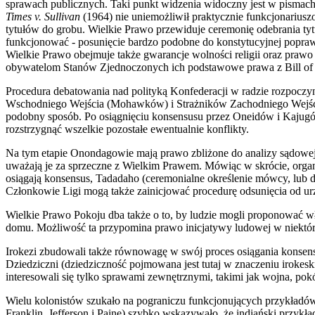
sprawach publicznych. Taki punkt widzenia widoczny jest w pismach 
Times v. Sullivan
(1964) nie uniemożliwił praktycznie funkcjonarius
tytułów do grobu. Wielkie Prawo przewiduje ceremonię odebrania t
funkcjonować - posunięcie bardzo podobne do konstytucyjnej popraw
Wielkie Prawo obejmuje także gwarancje wolności religii oraz praw
obywatelom Stanów Zjednoczonych ich podstawowe prawa z Bill of 
Procedura debatowania nad polityką Konfederacji w radzie rozpoc
Wschodniego Wejścia (Mohawków) i Strażników Zachodniego Wejścia 
podobny sposób. Po osiągnięciu konsensusu przez Oneidów i Kajugó
rozstrzygnąć wszelkie pozostałe ewentualnie konflikty.
Na tym etapie Onondagowie mają prawo zbliżone do analizy sądowe
uważają je za sprzeczne z Wielkim Prawem. Mówiąc w skrócie, org
osiągają konsensus, Tadadaho (ceremonialne określenie mówcy, lub d
Członkowie Ligi mogą także zainicjować procedurę odsunięcia od urz
Wielkie Prawo Pokoju dba także o to, by ludzie mogli proponować w
domu. Możliwość ta przypomina prawo inicjatywy ludowej w niektór
Irokezi zbudowali także równowagę w swój proces osiągania konsensus
Dziedziczni (dziedziczność pojmowana jest tutaj w znaczeniu irok
interesowali się tylko sprawami zewnętrznymi, takimi jak wojna, pok
Wielu kolonistów szukało na pograniczu funkcjonujących przykładów t
Franklin, Jefferson i Paine) szybko wskazywało, że indiański przy