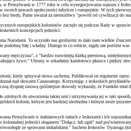
on, w Pensylwanii w 1777 roku w celu wynegocjowania sojuszu z Irokez
 w swoich pracach społecznośc
i
tubylcze i europejskie. W tych pierwszy
bez biedy, Paine uważał za niemożliwy "powrót od cywilizacji do sta
tycznych europejskich kolonistów zaczęło się podczas Rady w sprawie
 irokeskich koncepcjach jedności:
ma Narodami. To uczyniło nas groźnymi; to dało nam wielkie Znaczen
cie podobną Siłę i władzę. Dlatego to co robicie, nigdy nie poróżni was
owany mężczyzna", z "bardzo rozwiniętą klatką piersiową, umięśnion
askakująco żywo." Ubrany w szkarłatny kamlotowy płaszcz i piękny złoc
lonii, kiedy spisywał słowa sachema. Publikował on regularnie opisy 
 dumał nad słowami Canassatego. Korzystając z irokeskich przykładów
iczną dysputę rasową (późniejsze dowody wykazały, że Franklin miał 
olnych do utworzenia takiej unii i utrzymywania jej w taki sposób, 
ielskich kolonii, którym jest bardziej niezbędna i którym może przyni
ania Pensylwanii w traktatowych radach z Irokezami i ich sojusznikami,
o kolonialnej jedności sloganem "Dołącz, lub zgiń" nad poćwiartowan
ró
w
nolegle ze sprawami indiańskimi." Sachem Irokezów Tiyanoga (kt