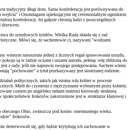
 jest tradycyjny długi dom. Sama konfederacja jest porównywana do
 wejścia" i Onondagami opiekującymi się ceremonialnym ogniskiem
ora konfederacji. Jej gałęzie chronią ludzi z poszczególnych
od drzewem.
rawa do urzędowych tytułów. Wielka Rada składa się z rad
ytoryczne. Mówi się, że sachemowie ci, nazywani "wodzami
any winnym naruszenia jednej z licznych reguł sprawowania urzędu,
okoju są w radzie oczami i uszami narodu, pełniąc rolę zbliżoną do
 jest z rady, jeśli nie naprawia swojego postępowania. Sachem winny
zostają "pochowa
n
e" a tytuł przekazywany jest siostrzanej rodzinie.
iałań politycznych, takich jak istotna rola kobiet w procesie
tycznych. Mieli do czynienia z mężczyznami wybranymi przez kobiety.
(zwane czasem po angielsku radami matron) kierowały strukturą
w społeczeństwie Irokezów zakorzenione jest w strukturze klanowej i
o obecnego Ohio, zwłaszcza pod koniec osiemnastego wieku.
odzie" Irokezów.
e denerwowali się, gdy ludzie krytykują ich zachowanie w