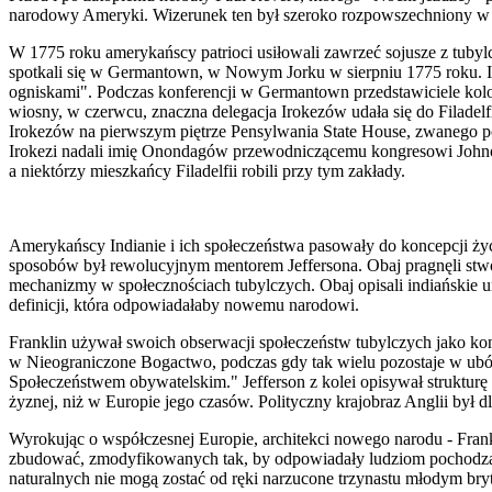
narodowy Ameryki. Wizerunek ten był szeroko rozpowszechniony w
W 1775 roku amerykańscy patrioci usiłowali zawrzeć sojusze z tubyl
spotkali się w Germantown, w Nowym Jorku w sierpniu 1775 roku. Ir
ogniskami". Podczas konferencji w Germantown przedstawiciele kolon
wiosny, w czerwcu, znaczna delegacja Irokezów udała się do Filadelfii
Irokezów na pierwszym piętrze Pensylwania State House, zwanego póź
Irokezi n
a
dali imię Onondagów przewodniczącemu kongresowi Johnowi
a niektórzy mieszkańcy Filadelfii robili przy tym zakłady.
Amery
kańscy Indianie i ich społeczeństwa pasowały do koncepcji życ
sposobów był rewolucyjnym mentorem Jeffersona. Obaj pragnęli stw
mechanizmy w społecznościach tubylczych. Obaj opisali indiańskie um
definicji, która odpowiadałaby nowemu narodowi.
Franklin używał swoich obserwacji społeczeństw tubylczych jako k
w Nieograniczone Bogactwo, podczas gdy tak wielu pozostaje w ubós
Społeczeństw
e
m obywatelskim." Jefferson z kolei opisywał strukturę
żyznej, niż w Europie jego czasów. Polityczny krajobraz Anglii b
y
ł d
Wyrokując o współczesnej Europie, architekci nowego narodu - Frankl
zbudować, zmodyfikowanych tak, by odpowiadały ludziom pochodzący
naturalnych nie mogą zostać od ręki narzucone trzynastu młodym bryt