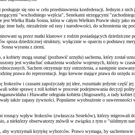
 posługuje się ono w celu przedstawienia konfederacji. Jednym z nich
zegącymi "wschodniego wejścia", Senekami strzegącymi "zachodniego
st Wielka Biała Sosna, która w całym Wielkim Prawie służy jako metaf
jąc inne ludy, niezależn
i
e od rasy i narodowości, do schronienia się p
inowani są przez matki klanowe z rodzin posiadających dziedziczne p
 spoza dziedzicznej struktury, wyłącznie w oparciu o podstawy mer
a Sosna wyrast
a z ziemi.
, a kobiety mogą usunąć (pozbawić urzędu) sachema, który został uzn
szony jest wysłuchać oskarżenia wodzów wojennych, którzy w czasie p
 Zjednoczonych. Sachem otrzymuje t
r
zy ostrzeżenia, a następnie usuwany
ą rodzinę prawa do reprezentacji. Jego krewne mające prawa do urzędu 
rokezów i czasami zapożyczały jej idee, rozumiało jedynie część jej dz
wali sobie sprawę z roli kobiet w procesie podejmowania decyzji poli
aganawidaha i Hiawathe odegrała kobieta (Jingosaseh), a rady kobiet 
owały także zapasy żywności. Popularne wyobrażenie o suw
e
renności 
st rosnący wpływ Irokezów (zwłaszcza Seneków), którzy migrowali d
hio, a niektórzy obserwatorzy mówili w związku z tym o "siódmym nar
a, aby wytrzymali krytykę wyborców. Prawo wymaga, by sachemowie ni