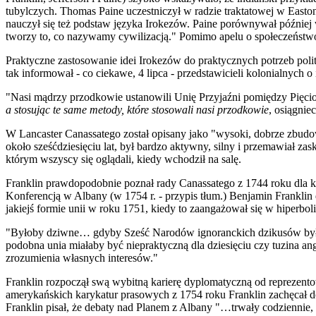
tubylczych. Thomas Paine uczestnic
z
ył w radzie traktatowej w East
nauczył się też podstaw języka Irokezów. Paine porównywał później
tworzy to, co nazywamy cywilizacją." Pomimo apelu o społeczeństwo 
Praktyczne zastosowanie idei Irokezów do praktycznych potrzeb poli
tak informował - co ciekawe, 4 lipca - przedstawicieli kolonialnych o
"Nasi mądrzy przodkowie ustanowili Unię Przyjaźni pomiędzy Pięcio
a stosuj
ąc te same metody, które stosowali nasi przodkowie
, osiągnie
W Lancaster Canassatego został opisany jako "wysoki, dobrze zbud
około sześćdziesięciu lat, był bardzo aktywny, silny i przemawiał z
którym wszyscy się oglądali, kiedy wchodził na salę.
Franklin prawdopodobnie poznał rady Canassatego z 1744 roku dla ko
Konferencją w Albany (w 1754 r. - przypis tłum.) Benjamin Franklin
jakiejś formie unii w roku 1751, k
i
edy to zaangażował się w hiperbol
"Byłoby dziwne… gdyby Sześć Narodów ignoranckich dzikusów było zd
podobna unia miałaby być niepraktyczną dla dziesięciu czy tuzina ang
zrozumienia własnych interesów."
Franklin rozpoczął swą wybitną karierę dyplomatyczną od reprezentow
amerykańskich karykatur prasowych z 1754 roku Franklin zachęcał d
Franklin pisał, że debaty nad Planem z Albany "…trwały codziennie, 