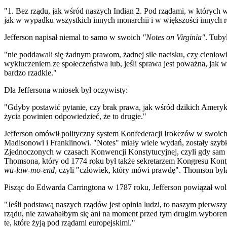
"1. Bez rządu, jak wśród naszych Indian 2. Pod rządami, w których 
jak w wypadku wszystkich innych monarchii i w większości innych r
Jefferson napisał niemal to samo w swoich
"Notes on Virginia"
. Tuby
"nie poddawali się żadnym prawom, żadnej sile nacisku, czy cieniow
wykluczeniem ze społeczeństwa lub, jeśli sprawa jest poważna, jak w 
bardzo rzadkie."
Dla Jeffersona wniosek był oczywisty:
"Gdyby postawić pytanie, czy brak prawa, jak wśród dzikich Ameryk
życia powinien odpowiedzieć, że to drugie."
Jefferson omówił polityczny system Konfederacji Irokezów w swoich
Madisonowi i Franklinowi. "Notes" miały wiele wydań, zostały szybko
Zjednoczonych w czasach Konwencji Konstytucyjnej, czyli gdy sam J
Thomsona, który od 1774 roku był także sekretarzem Kongresu Kon
wu-law-mo-end
, czyli "człowiek, który mówi prawdę". Thomson by
Pisząc do Edwarda Carringtona w 1787 roku, Jefferson powiązał wolno
"Jeśli podstawą naszych rządów jest opinia ludzi, to naszym pierws
rządu, nie zawahałbym się ani na moment przed tym drugim wyborem… 
te, które żyją pod rządami europejskimi."