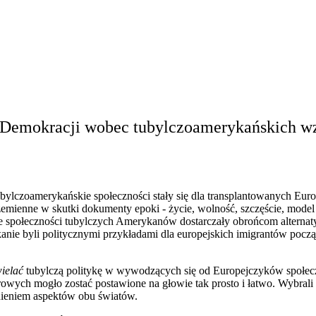
 Demokracji wobec tubylczoamerykańskich w
ubylczoamerykańskie społeczności stały się dla transplantowanych E
zemienne w skutki dokumenty epoki - życie, wolność, szczęście, mod
, że społeczności tubylczych Amerykanów dostarczały obrońcom altern
anie byli politycznymi przykładami dla europejskich imigrantów poc
ielać
tubylczą politykę w wywodzących się od Europejczyków społecz
rowych mogło zostać postawione na głowie tak prosto i łatwo. Wybrali
nieniem aspektów obu światów.