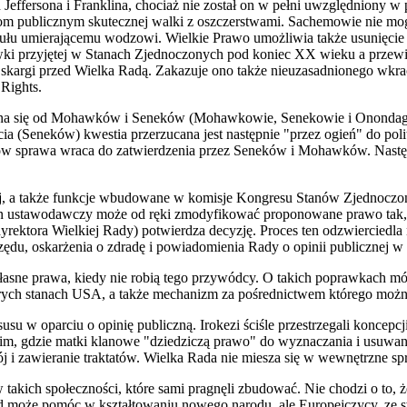
Jeffersona i Franklina, chociaż nie został on w pełni uwzględniony w
zom publicznym skutecznej walki z oszczerstwami. Sachemowie nie m
ytułu umierającemu wodzowi. Wielkie Prawo umożliwia także usunięci
ki przyjętej w Stanach Zje
d
noczonych pod koniec XX wieku a przewid
o skargi przed Wielka Radą. Zakazuje ono także nieuzasadnionego wk
Rights.
zyna się od Mohawków i Seneków (Mohawkowie, Senekowie i Onondagow
(Seneków) kwestia przerzucana jest następnie "przez ogień" do pol
w sprawa wraca do zatwierdzenia przez Seneków i Mohawków. Następni
j, a także funkcje wbudowane w komisje Kongresu Stanów Zjednoczon
an ustawodawczy może od ręki zmodyfikować pro
p
onowane prawo tak,
yrektora Wielkiej Rady) potwierdza decyzję. Proces ten odzwierciedla 
ędu, oskarżenia o zdradę i powiadomienia Rady o opinii publicznej w 
łasne prawa, kiedy nie robią tego przywódcy. O takich poprawkach mó
ych stanach USA, a także mechanizm za pośrednictwem którego można
u w oparciu o opinię publiczną. Irokezi ściśle przestrzegali koncepcji
eskim, gdzie matki klanowe "dziedziczą prawo" do wyznaczania i usu
ój i zawieranie
t
raktatów. Wielka Rada nie miesza się w wewnętrzne s
akich społeczności, które sami pragnęli zbudować. Nie chodzi o to, że
kład może pomóc w kształtowaniu nowego narodu, ale Europejczycy, z