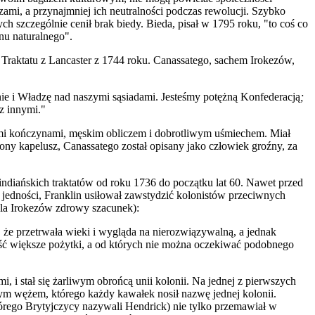
ami, a przynajmniej ich neutralności podczas rewolucji. Szybko
ch szczególnie cenił brak biedy. Bieda, pisał w 1795 roku, "to coś co
nu naturalne
go".
 Traktatu z Lancaster z 1744 roku. Canassatego, sachem Irokezów,
ie i Władzę nad naszymi sąsiadami. Jesteśmy potężną Konfederacją
;
 z innymi."
ymi kończynami, męskim obliczem i dobrotliwym uśmiechem. Miał
ony kapelusz, Canassatego został opisan
y
jako człowiek groźny, za
indiańskich traktatów od roku 1736 do początku lat 60. Nawet przed
 jedności, Franklin usiłował zawstydzić kolonistów przeciwnych
dla Irokezów zdrowy szacunek):
że przetrwała wieki i wygląda na nierozwiązywalną, a jednak
eść większe pożytki, a od których nie można oczeki
w
ać podobnego
 i stał się żarliwym obrońcą unii kolonii. Na jednej z pierwszych
ym wężem, którego każdy kawałek nosił nazwę jednej kolonii.
órego Brytyjczycy nazywali Hendrick) nie tylko przemawiał w