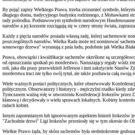
By pojąć zapisy Wielkiego Prawa, trzeba zrozumieć symbole, którymi
długiego domu, tradycyjnego budynku rodzinnego, z Mohawkami str
rady pośrodku. Podstawowym sy
m
bolem narodowym Haudenosaunee je
narodów a jej korzenie rozciągają się w cztery strony świata, zaprasza
Każdy z pięciu narodów posiada własną radę, której sachemowie nom
poszczególnych narodów. Wielka Rada może też nominować sachemów
sosnowego drzewa" wyrastają z pnia ludu, podobnie jak Wielka Biał
Prawa, obowiązki i kwalifikacje sachemów określone są szczegółowo
od opuszczania spotkań po morderstwo. Naruszający reguły wódz zmu
roli, jaka dla prasy przewidzieli Jefferson i inni założyciele Stanów
morderstwa traci nie tylko swój tytuł, ale także pozbawia całą swoj
Wiele ważnych postaci politycznych, które obserwowały Konfederację I
politycznym. Obserwatorzy i historycy - mężczyźni rzadko kiedy zda
Tymczasem ważną rolę w utworzeniu Konfederacji Irokezów p
r
zez D
klanową i decydowały o wielu sprawach lokalnych. Kobiety kontrol
radach kobiet.
Innym zapomnianym lub ignorowanym aspektem historii Irokezów je
"Zachodnie drzwi" Ligi Irokezów przeniosły się w tym okresie do O
Wielkie Prawo żąda, by skóra sachemów była siedmiokrotnie grubsz