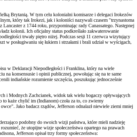
elką Brytanią. W tym celu kolonialni komisarze i delegaci Irokezów
m, który tak Irokezi, jak i koloniści nazywali czasem "trzynastoma
z Lancaster z 1744 roku, przypominając rady Canassatego. Następnej
władz kolonii.
I
ch oficjalny status podkreślało zakwaterowanie
ległości trwały piętro niżej. Podczas sesji 11 czerwca wizytujący
 posługiwaniu się łukiem i strzałami i brali udział w wyścigach,
isu w Deklaracji Niepodległości i Franklina, który na wiele
 na konsensusie i opinii publicznej, powołując się na te same
enili indiańskie rozumienie szczęścia, poszukując jednocześnie
nych i Modnych Zachcianek, widok tak wielu bogaczy opływających
to każe chylić im (Indianom) czoła za to, co zwiemy
i owce". Jako badacz rządów, Jefferson odnalazł niewiele ziemi mniej
derzająco podobny do swoich wizji państwa, które mieli nadzieję
ozumieć, że utopijne wizje społeczeństwa opartego na prawach
isona, Jefferson opisał trzy formy społeczeństwa: