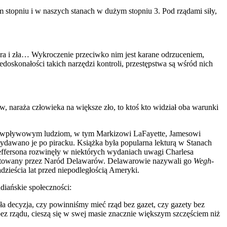
m stopniu i w naszych stanach w dużym stopniu 3. Pod rządami siły,
obra i zła… Wykroczenie przeciwko nim jest karane odrzuceniem,
edoskonałości takich narzędzi kontroli, przestępstwa są wśród nich
 naraża człowieka na większe zło, to ktoś kto widział oba warunki
ielu wpływowym ludziom, w tym Markizowi LaFayette, Jamesowi
ydawano je po piracku. Książka była popularna lekturą w Stanach
Jeffersona rozwinęły w niektórych wydaniach uwagi Cha
r
lesa
optowany przez Naród Delawarów. Delawarowie nazywali go
Wegh-
ieścia lat przed niepodległością Ameryki.
diańskie społeczności:
a decyzja, czy powinniśmy mieć rząd bez gazet, czy gazety bez
ez rządu, cieszą się w swej masie znacznie większym szczęściem niż