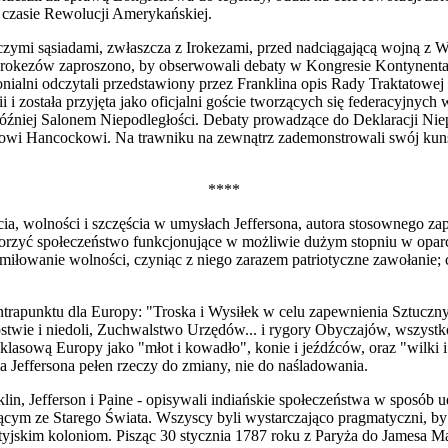
 czasie Rewolucji Amer
y
kańskiej.
czymi sąsiadami, zwłaszcza z Irokezami, przed nadciągającą wojną z Wi
okezów zaproszono, by obserwowali debaty w Kongresie Kontynentalny
ialni odczytali przedstawiony prze
z
Franklina opis Rady Traktatowej 
 i została przyjęta jako oficjalni goście tworzących się federacyjnych 
niej Salonem Niepodległości. Debaty prowadzące do Deklaracji Niepod
 Hancockowi. Na trawniku na zewnątrz zademonstrowali swój kunszt w
****
ia, wolności i szczęścia w umysłach Jeffersona, autora stosownego zap
o
r
zyć społeczeństwo funkcjonujące w możliwie dużym stopniu w oparciu
iłowanie wolności, czyniąc z niego zarazem patriotyczne zawołanie; c
ontrapunktu dla Europy: "Troska i Wysiłek w celu zapewnienia Sztucz
twie i niedoli, Zuchwalstwo Urzędów... i rygory Obyczajów, wszystko 
 klasową Europy jako "młot i kowadło", konie i jeźdźców, oraz "wilki 
la Jeffersona pełen rzeczy do zmiany, nie do naśladowania.
in, Jefferson i Paine - opisywali indiańskie społeczeństwa w sposób u
m ze Starego Świata. Wszyscy byli wystarczająco pragmatyczni, by r
yjskim koloniom. Pisząc 30 stycznia 1787 roku z Paryża do Jamesa Mad