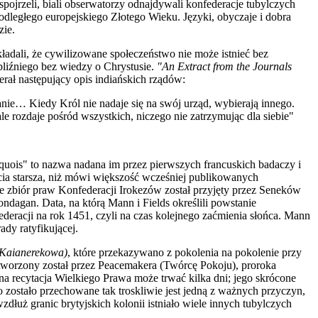
jrzeli, biali obserwatorzy odnajdywali konfederacje tubylczych
ty odległego europejskiego Złotego Wieku. Języki, obyczaje i dobra
zie.
kładali, że cywilizowane społeczeństwo nie może istnieć bez
 bliźniego bez wiedzy o Chrystusie.
"An Extract from the Journals
rał następujący opis indiańskich rządów:
anie… Kiedy Król nie nadaje się na swój urząd, wybierają innego.
le rozdaje pośród wszystkich, niczego nie zatrzymując dla siebie"
quois" to nazwa nadana im przez pierwszych francuskich badaczy i
lecia starsza, niż mówi większość wcześniej publikowanych
e zbiór praw Konfederacji Irokezów został przyjęty
przez Seneków
ndagan. Data, na którą Mann i Fields określili powstanie
deracji na rok 1451, czyli na czas kolejnego zaćmienia słońca. Mann
dy ratyfikującej.
(Kaianerekowa)
, które przekazywano z pokolenia na pokolenie przy
tworzony został przez Peacemakera (Twórcę Pokoju), proroka
a recytacja Wielkiego Prawa może trwać kilka dni; jego skrócone
o zos
t
ało przechowane tak troskliwie jest jedną z ważnych przyczyn,
uż granic brytyjskich kolonii istniało wiele innych tubylcz
y
ch