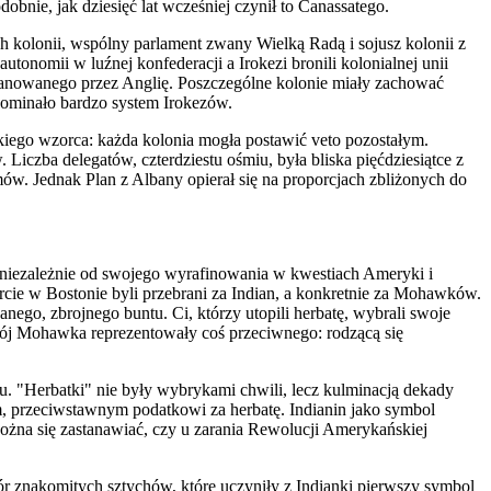
o
dobnie, jak dziesięć lat wcześniej czynił to Canassatego.
ch kolonii, wspólny parlament zwany Wielką Radą i sojusz kolonii z
utonomii w luźnej konfederacji a Irokezi bronili kolonialnej unii
ianowanego przez Anglię. Poszczególne kolonie miały zachować
pominało bardzo system Irokezów.
kiego wzorca: każda kolonia mogła postawić veto pozostałym.
iczba delegatów, czterdziestu ośmiu, była bliska pięćdziesiątce z
w. Jednak Plan z Albany opierał się na proporcjach zbliżonych do
 niezależnie od swojego wyrafinowania w kwestiach Ameryki i
orcie w Bostonie byli przebrani za Indian, a konkretnie za Mohawków.
anego, zbrojnego buntu.
Ci, którzy utopili herbatę, wybrali swoje
trój Mohawka reprezentowały coś przeciwnego: rodzącą się
u. "Herbatki" nie były wybrykami chwili, lecz kulminacją dekady
m, przeciwstawnym podatkowi za herbatę. Indianin jako symbol
Można się zastanawiać, czy u zarania Rewolucji Amerykańskiej
iór znakomitych sztychów, które uczyniły z Indianki pierwszy symbol