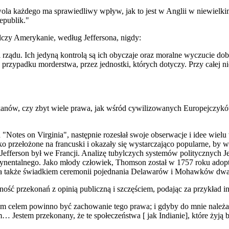
wola każdego ma sprawiedliwy wpływ, jak to jest w Anglii w niewielki
epublik."
lczy Amerykanie, według Jeffersona, nigd
y:
i rządu. Ich jedyną kontrolą są ich obyczaje oraz moralne wyczucie d
przypadku morderstwa, przez jednostki, których dotyczy. Przy całej ni
anów, czy zbyt wiele prawa, jak wśród cywilizowanych Europejczyków,
 "Notes on Virginia", następnie rozesłał swoje obserwacje i idee w
 przełożone na francuski i okazały się wystarczająco popular
n
e, by w
efferson był we Francji. Analizę tubylczych systemów politycznych 
tynentalnego. Jako młody człowiek, Thomson został w 1757 roku ad
ła także świadkiem ceremonii pojednania Delawarów i Mohawków dwadz
ść przekonań z opinią publiczną i szczęściem, podając za przykład in
zym celem powinno być zachowanie tego prawa; i gdyby do mnie należał
Jestem przekonany, że te społeczeństwa [ jak Indianie], które żyją b