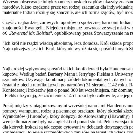
Wczesne obserwacje tubylczoamerykańskich rządów ukazały znaczne i
narodów, luźno rządzone przez ten rodzaj szacunku dla indywidualnej
materialne Indian różniły się znacznie, ale ich forma rządów, być mo
Część z najbardziej żarliwych raportów o społecznej harmonii Indian
znajomości Ewangelii. Niejeden misjonarz powracał ze swej misji w 
of…Reverend Mr. Bolzius"
, opublikowany przez Stowarzyszenie na r
"Ich król nie rządzi władzą absolutną, lecz doradza. Król składa pr
Najmądrzejszy jest ich Król; który nie wyróżnia się spośród innych S
Najbardziej wpływową spośród takich konfederacji była Haudenosaun
kupców. Według badań Barbary Mann i Jerry'ego Fieldsa z Uniwersy
szacunków. Używając kombinacji źródeł dokumentalnych, danych o zaćm
(ostatni z pięciu ratyfikujących go narodów) 31 sierpnia 1142 roku.
Konfederacji Irokezów jest o ponad 300 lat wcześn
i
ejsza, niż domin
i Fields utrzymują, że zaćmienie z 1451 roku było całkowite, ale jeg
Pokój między zantagonizowanymi wcześniej narodami Haudenosaune
pomocy wampu
mu, rodzaju pisemnego przekazu, który określał zło
Wyandotów (Huronów), który dołączył do Aionwanthy (Hiawathy), b
wersje tłumaczone były na angielski od ponad stu lat. Pełna wersja n
dla których Irokezi są tak często cytowani w debatach dotyczących 
konfederacji, to wiele szczegółowych zapisów na temat ich władz zo