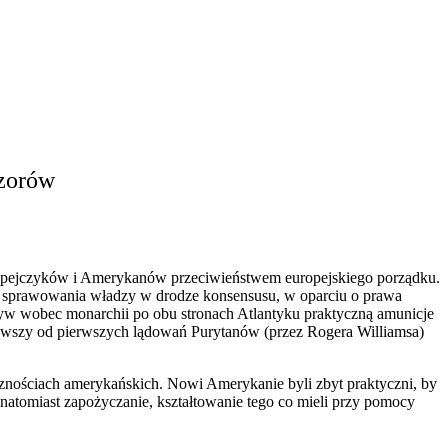
zorów
uropejczyków i Amerykanów przeciwieństwem europejskiego porządku.
el sprawowania władzy w drodze kon
s
ensusu, w oparciu o prawa
atyw wobec monarchii po obu stronach Atlantyku praktyczną amunicje
ząwszy od pierwszych lądowań Purytanów (przez Rogera Williamsa)
nościach amerykańskich. Nowi Amerykanie byli zbyt praktyczni, by
 natomiast zapożyczanie, kształtowanie tego co mieli przy pomocy