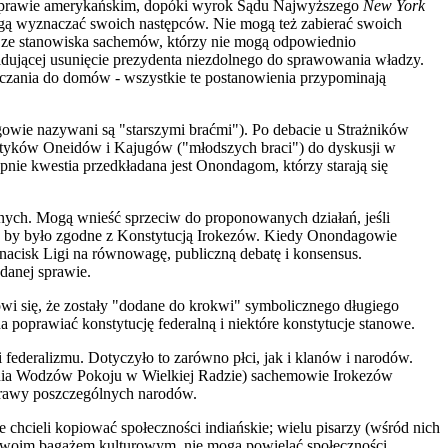
 prawie amerykańs
k
im, dopóki wyrok Sądu Najwyższego
New York
ogą wyznaczać swoich następców. Nie mogą też zabierać swoich
e ze stanowiska sachemów, którzy nie mogą odpowiednio
ującej usunięcie prezydenta niezdolnego do sprawowania władzy.
raczania do domów - ws
z
ystkie te postanowienia przypominają
ie nazywani są "starszymi braćmi"). Po debacie u Strażników
ityków Oneidów i Kajugów ("młodszych braci") do dyskusji w
e kwestia przedkładana jest Onondagom, którzy starają się
ych. Mogą wnieść sprzeciw do proponowanych działań, jeśli
 by było zgodne z Konstytucją Irokezów. Kiedy Onondagowie
nacisk Ligi na równowagę, publiczną debatę i
konsensus.
danej sprawie.
wi się, że zostały "dodane do krokwi" symbolicznego długiego
 poprawiać konstytucję feder
a
lną i niektóre konstytucje stanowe.
 federalizmu. Dotyczyło to zarówno płci, jak i klanów i narodów.
wania Wodzów Pokoju w Wielkiej Radzie) sachemowie Irokezów
prawy poszczególnych narodów.
 chcieli kopiować społeczności indiańskie; wielu pisarzy (wśród nich
e swoim bagażem kulturowym, nie mogą powielać społeczności