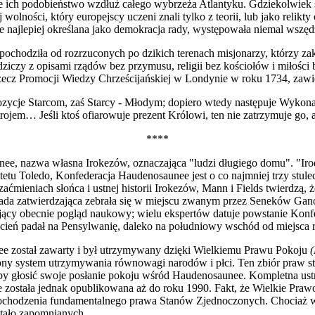
ch podobieństwo wzdłuż całego wybrzeża Atlantyku. Gdziekolwiek spo
 wolności, który europejscy uczeni znali
tylko z teorii, lub jako relik
że najlepiej określana jako demokracja rady, występowała niemal wszęd
 pochodziła od rozrzuconych po dzikich terenach misjonarzy, którzy za
dziczy z
o
pisami rządów bez przymusu, religii bez kościołów i miłości
zecz Promocji Wiedzy Chrześcijańskiej w Londynie w roku 1734, zawie
opozycje Starcom, zaś Starcy - Młodym; dopiero wtedy następuje Wykon
trojem… Jeśli ktoś ofiarowuje prezent Królowi, ten nie zatrzymuje go, a
****
ee, nazwa własna Irokezów, oznaczająca "ludzi długiego domu". "Iro
tetu Toledo, Konfederacja Haudenosaunee jest o co najm
n
iej trzy stu
ieniach słońca i ustnej historii Irokezów, Mann i Fields twierdzą, ż
 Rada zatwierdzająca zebrała się w miejscu zwanym przez Seneków Gano
ujący obecnie pogląd naukowy; wielu ekspertów datuje powstanie Konfe
o cień padał na Pensylwanię, daleko
na południowy wschód od miejsca ra
e został zawarty i był utrzymywany dzięki Wielkiemu Prawu Pokoju
żony system utrzymywania równowagi narodów i płci. Ten zbiór praw s
y głosić swoje p
o
słanie pokoju wśród Haudenosaunee. Kompletna ustn
ie została jednak opublikowana aż do roku 1990. Fakt, że Wielkie Praw
pochodzenia fundamentalnego prawa Stanów Zjednoczonych. Chociaż wzdł
stało zapomnianych.