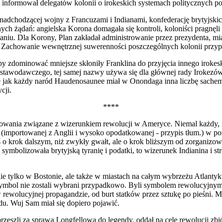
 informował delegatów kolonii o irokeskich systemach politycznych p
 nadchodzącej wojny z Francuzami i Indianami, konfederację brytyjski
ch żądań: angielska Korona domagała się kontroli, koloniści pragnęli a
niu. Dla Korony, Plan zakładał administrowanie przez prezydenta, m
. Zachowanie wewnętrznej suwerenności pos
z
czególnych kolonii przy
 zdominować mniejsze skłoniły Franklina do przyjęcia innego irokes
tawodawczego, tej samej nazwy używa się dla głównej rady Irokezów. L
 jak każdy naród Haudenosaunee miał w Onondaga inna liczbę sachemó
cji.
****
osowania związane z wizerunkiem rewolucji w Ameryce. Niemal każdy,
ty (importowanej z Anglii i wysoko opo
d
atkowanej - przypis tłum.) w p
 o krok dalszym, niż zwykły gwałt, ale o krok bliższym od zorganizow
symbolizowała brytyjską tyranię i podatki, to wizerunek Indianina i s
nie tylko w Bostonie, ale także w miastach na całym wybrzeżu Atlantyk
 symbol nie zostali wybrani przypadkowo. Byli symbolem rewolucyjny
w rewolu
c
yjnej propagandzie, od burt statków przez sztukę po pieśni. 
u. Wuj Sam miał się dopiero pojawić.
przeszli za sprawą Longfellowa do legendy, oddał na cele rewolucji zb